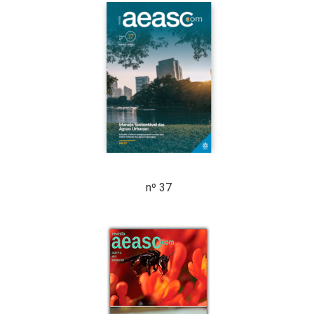
nº 37