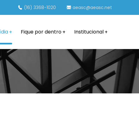
(16) 3368-1020
aeasc@aeasc.net
ídia
Fique por dentro
Institucional