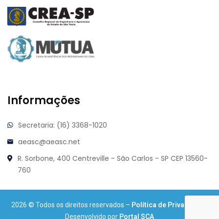
Informações
Secretaria: (16) 3368-1020
aeasc@aeasc.net
R. Sorbone, 400
Centreville - São Carlos - SP
CEP 13560-
760
2026
© Todos os direitos reservados –
Política de Privacidade
.
Desenvolvido por
Portal SCA