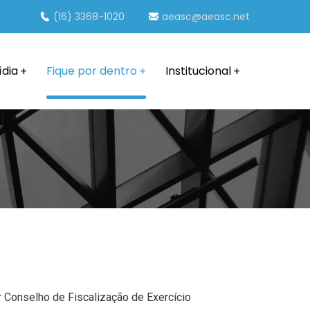
(16) 3368-1020
aeasc@aeasc.net
ídia
Fique por dentro
Institucional
 Conselho de Fiscalização de Exercício