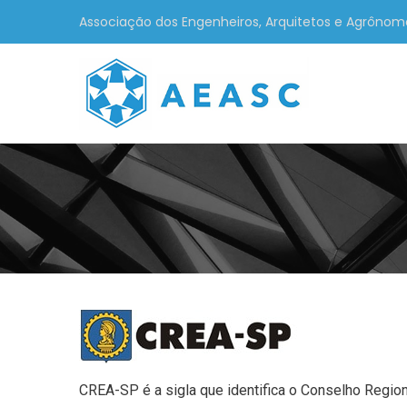
Associação dos Engenheiros, Arquitetos e Agrônom
CREA-SP é a sigla que identifica o Conselho Regio