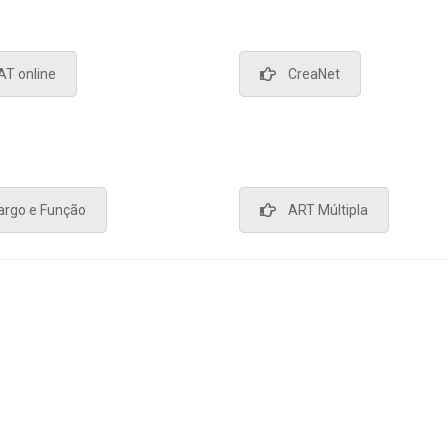
AT online
CreaNet
argo e Função
ART Múltipla