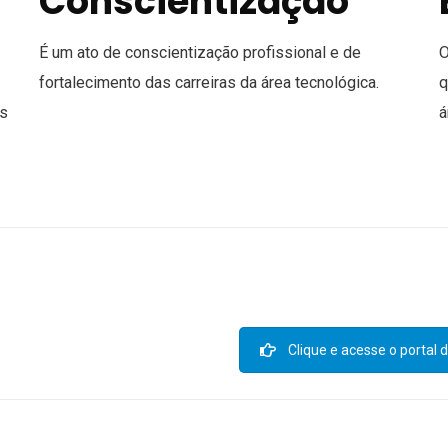
Conscientização
É um ato de conscientização profissional e de
O
fortalecimento das carreiras da área tecnológica.
q
es
á
Clique e acesse o portal