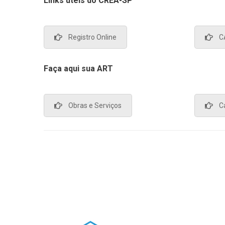
Links úteis do CREA-SP
Registro Online
C
Faça aqui sua ART
Obras e Serviços
C