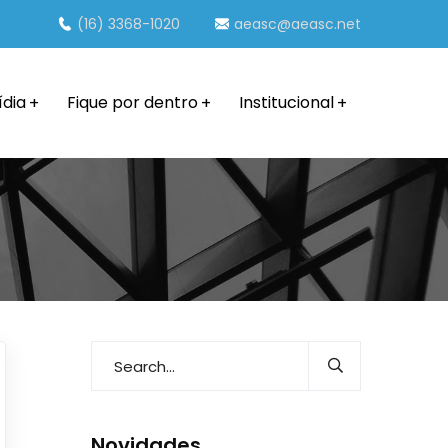
(16) 3368-1020
aeasc@aeasc.net
ídia
Fique por dentro
Institucional
Novidades