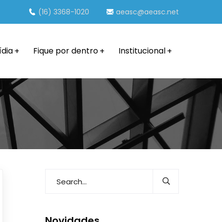
(16) 3368-1020
aeasc@aeasc.net
ídia
Fique por dentro
Institucional
Novidades