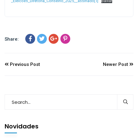
_Eleicoes_Diretoria_Conselho_2025__assinado[1]
Baixar
Share:
Previous Post
Newer Post
Novidades