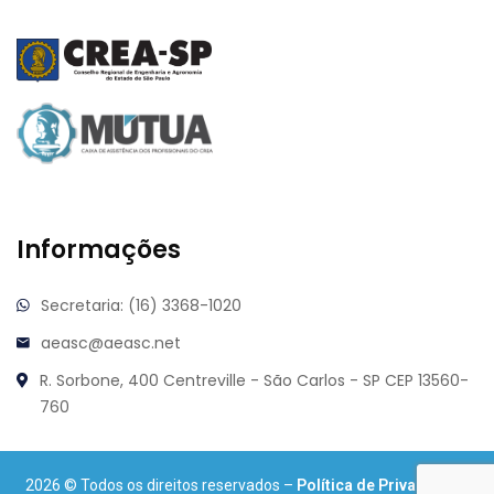
Informações
Secretaria: (16) 3368-1020
aeasc@aeasc.net
R. Sorbone, 400
Centreville - São Carlos - SP
CEP 13560-
760
2026
© Todos os direitos reservados –
Política de Privacidade
.