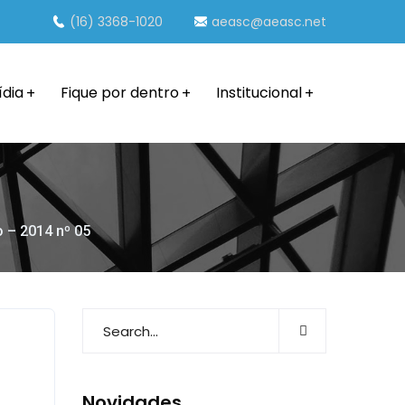
(16) 3368-1020
aeasc@aeasc.net
ídia
Fique por dentro
Institucional
o – 2014 nº 05
Novidades