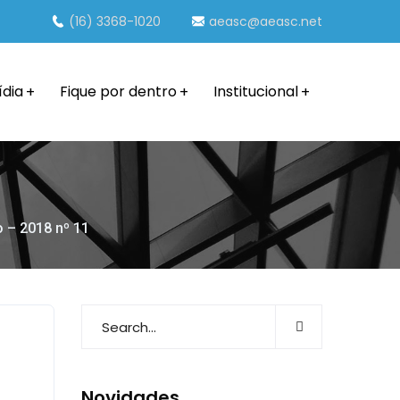
(16) 3368-1020
aeasc@aeasc.net
ídia
Fique por dentro
Institucional
o – 2018 nº 11
Novidades