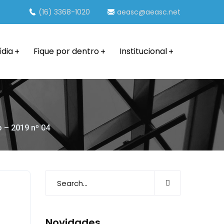
(16) 3368-1020
aeasc@aeasc.net
ídia
Fique por dentro
Institucional
o – 2019 nº 04
Novidades