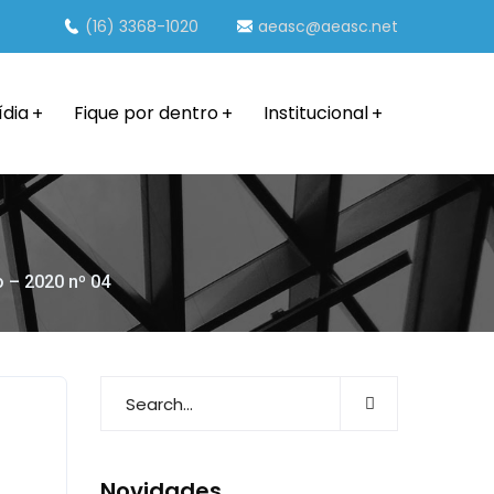
(16) 3368-1020
aeasc@aeasc.net
ídia
Fique por dentro
Institucional
o – 2020 nº 04
Novidades