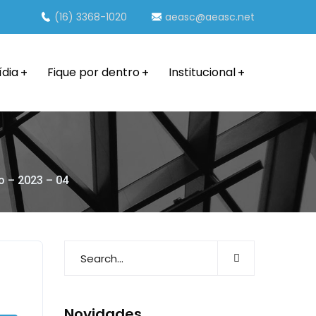
(16) 3368-1020
aeasc@aeasc.net
ídia
Fique por dentro
Institucional
o – 2023 – 04
Novidades