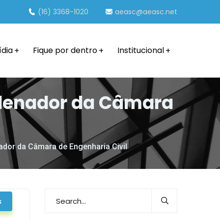
(16) 3368-1020
aeasc@aeasc.net
ídia
Fique por dentro
Institucional
rdenador da Câmara
dor da Câmara de Engenharia Civil
s