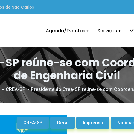
os de São Carlos
Agenda/Eventos
Serviços
M
a-SP reúne-se com Coo
de Engenharia Civil
s
CREA-SP
Presidente do Crea-SP reúne-se com Coordena
CREA-SP
Geral
Imprensa
Notícia